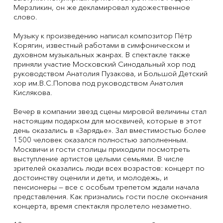
Мерзликин, он же декламировал художественное
слово.
Музыку к произведению написал композитор Пётр
Корягин, известный работами в симфоническом и
духовном музыкальных жанрах. В спектакле также
приняли участие Московский Синодальный хор под
руководством Анатолия Пузакова, и Большой Детский
хор им.В.С.Попова под руководством Анатолия
Кислякова.
Вечер в компании звезд сцены мировой величины стал
настоящим подарком для москвичей, которые в этот
день оказались в «Зарядье». Зал вместимостью более
1500 человек оказался полностью заполненным.
Москвичи и гости столицы приходили посмотреть
выступление артистов целыми семьями. В числе
зрителей оказались люди всех возрастов: концерт по
достоинству оценили и дети, и молодежь, и
пенсионеры — все с особым трепетом ждали начала
представления. Как признались гости после окончания
концерта, время спектакля пролетело незаметно.