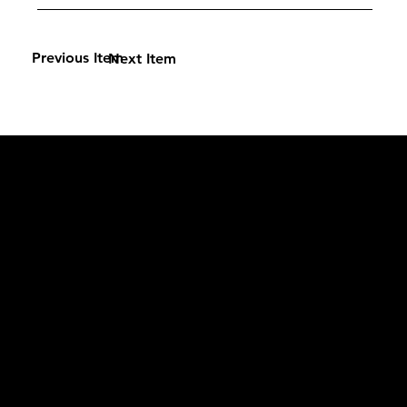
Previous Item
Next Item
L'OFFICIEL
рекламный отдел –
adv@lofficiel.pro
редакция LOFFICIEL о Моде –
editorial.team@lofficiel.pro
ROSSIA
редакция LOFFICIEL о Дизайн –
editorial.team@lofficiel.pro
редакция LOFFICIEL о Гольфе –
editorial.team@lofficiel.pro
проект ЛОКАТОР –
locator@lofficiel.pro