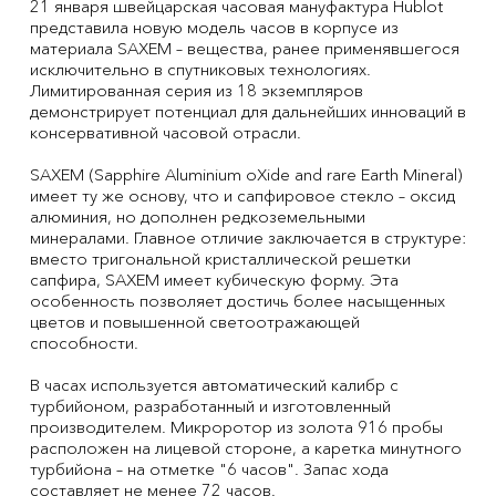
21 января швейцарская часовая мануфактура Hublot
представила новую модель часов в корпусе из
материала SAXEM – вещества, ранее применявшегося
исключительно в спутниковых технологиях.
Лимитированная серия из 18 экземпляров
демонстрирует потенциал для дальнейших инноваций в
консервативной часовой отрасли.
SAXEM (Sapphire Aluminium oXide and rare Earth Mineral)
имеет ту же основу, что и сапфировое стекло – оксид
алюминия, но дополнен редкоземельными
минералами. Главное отличие заключается в структуре:
вместо тригональной кристаллической решетки
сапфира, SAXEM имеет кубическую форму. Эта
особенность позволяет достичь более насыщенных
цветов и повышенной светоотражающей
способности.
В часах используется автоматический калибр с
турбийоном, разработанный и изготовленный
производителем. Микроротор из золота 916 пробы
расположен на лицевой стороне, а каретка минутного
турбийона – на отметке "6 часов". Запас хода
составляет не менее 72 часов.