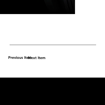
Previous Item
Next Item
L'OFFICIEL
рекламный отдел –
adv@lofficiel.pro
редакция LOFFICIEL о Моде –
editorial.team@lofficiel.pro