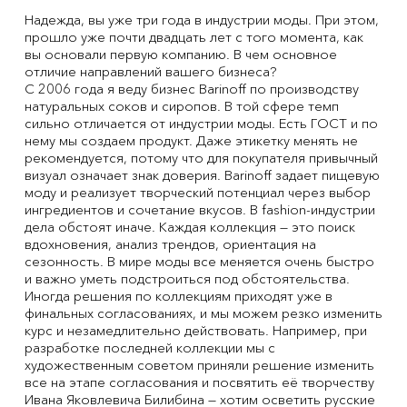
Надежда, вы уже три года в индустрии моды. При этом,
прошло уже почти двадцать лет с того момента, как
вы основали первую компанию. В чем основное
отличие направлений вашего бизнеса?
С 2006 года я веду бизнес Barinoff по производству
натуральных соков и сиропов. В той сфере темп
сильно отличается от индустрии моды. Есть ГОСТ и по
нему мы создаем продукт. Даже этикетку менять не
рекомендуется, потому что для покупателя привычный
визуал означает знак доверия. Barinoff задает пищевую
моду и реализует творческий потенциал через выбор
ингредиентов и сочетание вкусов. В fashion-индустрии
дела обстоят иначе. Каждая коллекция — это поиск
вдохновения, анализ трендов, ориентация на
сезонность. В мире моды все меняется очень быстро
и важно уметь подстроиться под обстоятельства.
Иногда решения по коллекциям приходят уже в
финальных согласованиях, и мы можем резко изменить
курс и незамедлительно действовать. Например, при
разработке последней коллекции мы с
художественным советом приняли решение изменить
все на этапе согласования и посвятить её творчеству
Ивана Яковлевича Билибина — хотим осветить русские