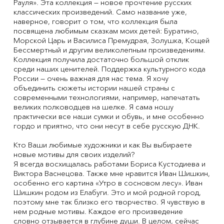
Рауля». Эта коллекция — новое прочтение русских
классических произведений. Само название уже,
наверное, говорит о том, что коллекция была
посвящена любимым сказкам моих детей: Буратино,
Морской Царь и Василиса Премудрая, Золушка, Кощей
Бессмертный и другим великолепным произведениям.
Коллекция получила достаточно большой отклик
среди наших ценителей. Поддержка культурного кода
России — очень важная для нас тема. Я хочу
объединить сюжеты истории нашей страны с
современными технологиями, например, напечатать
великих полководцев на шелке. Я сама ношу
практически все наши сумки и обувь, и мне особенно
гордо и приятно, что они несут в себе русскую ДНК.
Кто Ваши любимые художники и как Вы выбираете
новые мотивы для своих изделий?
Я всегда восхищалась работами Бориса Кустодиева и
Виктора Васнецова. Также мне нравится Иван Шишкин,
особенно его картина «Утро в сосновом лесу». Иван
Шишкин родом из Елабуги. Это и мой родной город,
поэтому мне так близко его творчество. Я чувствую в
нем родные мотивы. Каждое его произведение
словно отзывается в глубине души. В целом, сейчас