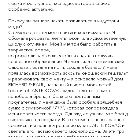
сказки и культурное наследие, которое сейчас
особенно актуально.
Почему вы решили начать развиваться в индустрии
моды?
С самого детства меня притягивало искусство. Я
обожала рисовать, лепить, окончила художественную
школу с отличием. Моей мечтой было работать в
творческой сфере,
но родители настояли, чтобы я сначала получила
серьезное образование. Я закончила экономический
факультет, встала на ноги, создала бизнес. У меня
появилась возможность закрыть юношеский гештальт
и реализовать свою мечту — я основала модный дом
RICHARD & RAUL, названный в честь моих детей.
Говоря об ANTE KOVAĆ, задолго до того, как я
приобрела бренд, я была его постоянным
покупателем. У меня даже была особая, волшебная
сумка с символикой “777”, которая сопровождала
меня практически всегда. Однажды я узнала, что бренд
выставляют на продажу. В тот момент звезды словно
сошлись, и я приняла решение купить ANTE KOVAĆ и
сделать его частью своего модного дома. За эти три
года мы значительно масштабировались: штат