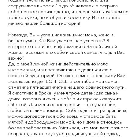
сотрудников вырос с 15 до 55 человек, я открыла
собственное производство, и теперь мы выпускаем не
только сумки, но и обувь и косметику. И это только
начало нашей большой истории!
Надежда, Вы — успешная женщина: мама, жена и
бизнесвумен. Как Вам удается все успевать? В
интернете почти нет информации о Вашей личной
жизни. Расскажите о себе и своей семье, что для Вас
важно?
Да, о моей личной жизни действительно мало
информации, и я предпочитаю не делиться ею с
широкой аудиторией. Однако, немного расскажу Вам
эксклюзивно для L‘OFFICIEL. В сентябре моя семья
отметила пятнадцатилетие нашего совместного пути.
Я счастлива в браке, у меня трое детей: два сына и
дочка, которых я очень люблю и стараюсь окружить
заботой. Для меня основа семьи — это уважение,
любовь и взаимопомощь. Соблюдая эти три принципа,
можно договориться обо всем. Я стараюсь быть
мягкой и добродушной мамой, но к дочке отношусь
более требовательно. Учитывая, что мои дети разного
возраста, к каждому нужен индивидуальный подход.