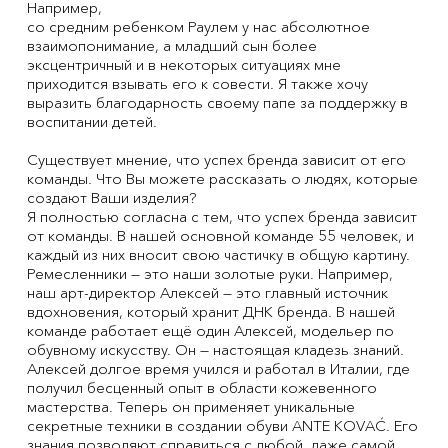
Например,
со средним ребенком Раулем у нас абсолютное
взаимопонимание, а младший сын более
эксцентричный и в некоторых ситуациях мне
приходится взывать его к совести. Я также хочу
выразить благодарность своему папе за поддержку в
воспитании детей.
Существует мнение, что успех бренда зависит от его
команды. Что Вы можете рассказать о людях, которые
создают Ваши изделия?
Я полностью согласна с тем, что успех бренда зависит
от команды. В нашей основной команде 55 человек, и
каждый из них вносит свою частичку в общую картину.
Ремесленники — это наши золотые руки. Например,
наш арт-директор Алексей — это главный источник
вдохновения, который хранит ДНК бренда. В нашей
команде работает ещё один Алексей, модельер по
обувному искусству. Он — настоящая кладезь знаний.
Алексей долгое время учился и работал в Италии, где
получил бесценный опыт в области кожевенного
мастерства. Теперь он применяет уникальные
секретные техники в создании обуви ANTE KOVAĆ. Его
знания позволяют справиться с любой, даже самой