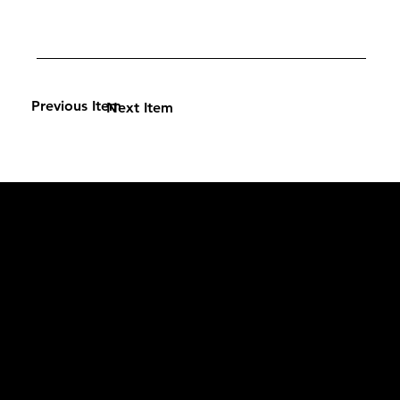
Previous Item
Next Item
L'OFFICIEL
рекламный отдел –
adv@lofficiel.pro
редакция LOFFICIEL о Моде –
editorial.team@lofficiel.pro
ROSSIA
редакция LOFFICIEL о Дизайн –
editorial.team@lofficiel.pro
редакция LOFFICIEL о Гольфе –
editorial.team@lofficiel.pro
проект ЛОКАТОР –
locator@lofficiel.pro