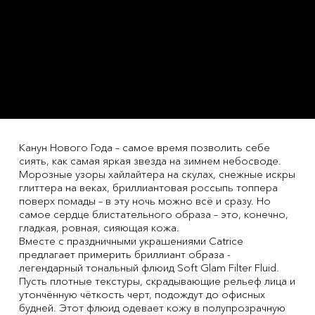
Канун Нового Года – самое время позволить себе
сиять, как самая яркая звезда на зимнем небосводе.
Морозные узоры хайлайтера на скулах, снежные искры
глиттера на веках, бриллиантовая россыпь топпера
поверх помады – в эту ночь можно всё и сразу. Но
самое сердце блистательного образа – это, конечно,
гладкая, ровная, сияющая кожа.
Вместе с праздничными украшениями Catrice
предлагает примерить бриллиант образа -
легендарный тональный флюид Soft Glam Filter Fluid.
Пусть плотные текстуры, скрадывающие рельеф лица и
утончённую чёткость черт, подождут до офисных
будней. Этот флюид одевает кожу в полупрозрачную