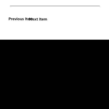
Previous Item
Next Item
L'OFFICIEL
рекламный отдел –
adv@lofficiel.pro
редакция LOFFICIEL о Моде –
editorial.team@lofficiel.pro
ROSSIA
редакция LOFFICIEL о Дизайн –
editorial.team@lofficiel.pro
редакция LOFFICIEL о Гольфе –
editorial.team@lofficiel.pro
проект ЛОКАТОР –
locator@lofficiel.pro