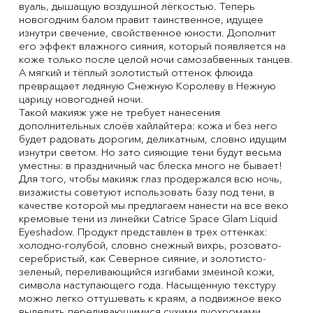
вуаль, дышащую воздушной лёгкостью. Теперь
новогодним балом правит таинственное, идущее
изнутри свечение, свойственное юности. Дополнит
его эффект влажного сияния, который появляется на
коже только после целой ночи самозабвенных танцев.
А мягкий и тёплый золотистый оттенок флюида
превращает ледяную Снежную Королеву в Нежную
царицу новогодней ночи.
Такой макияж уже не требует нанесения
дополнительных слоёв хайлайтера: кожа и без него
будет радовать дорогим, деликатным, словно идущим
изнутри светом. Но зато сияющие тени будут весьма
уместны: в праздничный час блеска много не бывает!
Для того, чтобы макияж глаз продержался всю ночь,
визажисты советуют использовать базу под тени, в
качестве которой мы предлагаем нанести на все веко
кремовые тени из линейки Catrice Space Glam Liquid
Eyeshadow. Продукт представлен в трех оттенках:
холодно-голубой, словно снежный вихрь, розовато-
серебристый, как Северное сияние, и золотисто-
зеленый, переливающийся изгибами змеиной кожи,
символа наступающего года. Насыщенную текстуру
можно легко оттушевать к краям, а подвижное веко
выделить переливающимися сухими дуохромами