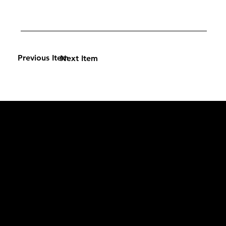
Previous Item
Next Item
L'OFFICIEL
рекламный отдел –
adv@lofficiel.pro
редакция LOFFICIEL о Моде –
editorial.team@lofficiel.pro
ROSSIA
редакция LOFFICIEL о Дизайн –
editorial.team@lofficiel.pro
редакция LOFFICIEL о Гольфе –
editorial.team@lofficiel.pro
проект ЛОКАТОР –
locator@lofficiel.pro