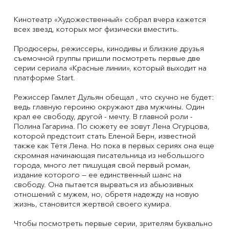
Кинотеатр «Художественный» собрал вчера кажется
всех звезд, которых мог физически вместить.
Продюсеры, режиссеры, кинодивы и близкие друзья
съемочной группы пришли посмотреть первые две
серии сериала «Красные линии», который выходит на
платформе Start.
Режиссер Гамлет Дульян обещал , что скучно не будет:
ведь главную героиню окружают два мужчины. Один
крал ее свободу, другой - мечту. В главной роли -
Полина Гагарина. По сюжету ее зовут Лена Огурцова,
которой предстоит стать Еленой Берн, известной
также как Тётя Лена. Но пока в первых сериях она еще
скромная начинающая писательница из небольшого
города, много лет пишущая свой первый роман,
издание которого — ее единственный шанс на
свободу. Она пытается вырваться из абьюзивных
отношений с мужем, но, обретя надежду на новую
жизнь, становится жертвой своего кумира.
Чтобы посмотреть первые серии, зрителям буквально