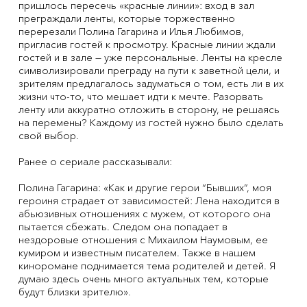
пришлось пересечь «красные линии»: вход в зал
преграждали ленты, которые торжественно
перерезали Полина Гагарина и Илья Любимов,
пригласив гостей к просмотру. Красные линии ждали
гостей и в зале — уже персональные. Ленты на кресле
символизировали преграду на пути к заветной цели, и
зрителям предлагалось задуматься о том, есть ли в их
жизни что-то, что мешает идти к мечте. Разорвать
ленту или аккуратно отложить в сторону, не решаясь
на перемены? Каждому из гостей нужно было сделать
свой выбор.
Ранее о сериале рассказывали:
Полина Гагарина: «Как и другие герои “Бывших”, моя
героиня страдает от зависимостей: Лена находится в
абьюзивных отношениях с мужем, от которого она
пытается сбежать. Следом она попадает в
нездоровые отношения с Михаилом Наумовым, ее
кумиром и известным писателем. Также в нашем
киноромане поднимается тема родителей и детей. Я
думаю здесь очень много актуальных тем, которые
будут близки зрителю».