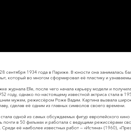
28 сентября 1934 года в Париже. В юности она занималась ба
пыт, который во многом сформировал её пластику и узнаваемы
жке журнала Elle, после чего начала карьеру модели и получи
952 году, однако по-настоящему известной актриса стала в 19
ашним мужем, режиссёром Роже Вадим. Картина вызвала широ
аву, сделав её одним из главных символов своего времени.
 стала одной из самых обсуждаемых фигур европейского кино 
ась почти в 50 фильмах и работала с ведущими режиссёрами с
 Среди её наиболее известных работ — «Истина» (1960), «През