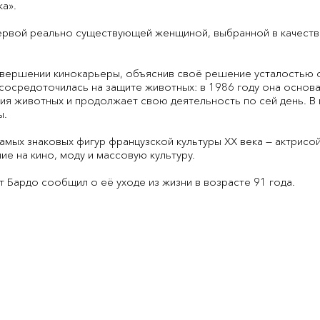
ка».
первой реально существующей женщиной, выбранной в качест
завершении кинокарьеры, объяснив своё решение усталостью о
 сосредоточилась на защите животных: в 1986 году она осно
ия животных и продолжает свою деятельность по сей день. В
ы.
амых знаковых фигур французской культуры XX века — актрисой,
ие на кино, моду и массовую культуру.
 Бардо сообщил о её уходе из жизни в возрасте 91 года.