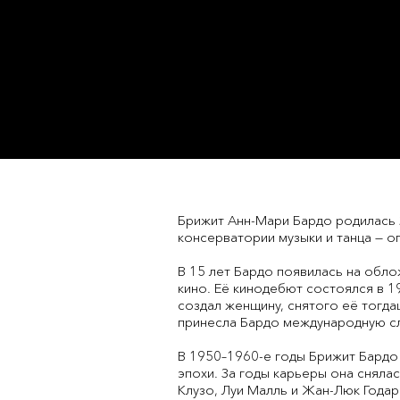
Брижит Анн-Мари Бардо родилась 
консерватории музыки и танца — о
В 15 лет Бардо появилась на обло
кино. Её кинодебют состоялся в 1
создал женщину, снятого её тогд
принесла Бардо международную сл
В 1950–1960-е годы Брижит Бардо
эпохи. За годы карьеры она снял
Клузо, Луи Малль и Жан-Люк Годар.