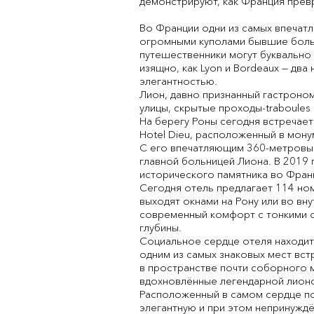
демонстрируют, как Франция прев
Во Франции одни из самых впечат
огромными куполами бывшие больн
путешественники могут буквально
изящно, как Lyon и Bordeaux — два
элегантностью.
Лион, давно признанный гастроном
улицы, скрытые проходы-traboule
На берегу Роны сегодня встречает
Hotel Dieu, расположенный в мону
С его впечатляющим 360-метровым
главной больницей Лиона. В 2019
исторического памятника во Фран
Сегодня отель предлагает 114 ном
выходят окнами на Рону или во в
современный комфорт с тонкими о
глубины.
Социальное сердце отеля находит
одним из самых знаковых мест вст
в пространстве почти соборного 
вдохновлённые легендарной лионс
Расположенный в самом сердце пол
элегантную и при этом непринуждё