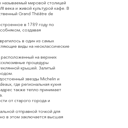
то называемый мировой столицей
I века и живой культурой кафе. В
твенный Grand Théâtre de
Построенное в 1789 году по
особняком, создавая
вратилось в один из самых
атляющие виды на неоклассические
, расположенный на верхних
эксклюзивные процедуры
теклянной крышей. Залитый
родом.
достоенный звезды Michelin и
eaux, где региональная кухня
 адрес также тепло принимает
а.
ости от старого города и
деальной отправной точкой для
нно в этом заключается высшая