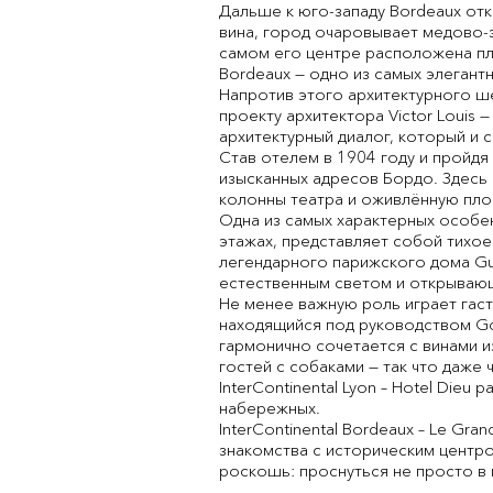
Дальше к юго-западу Bordeaux от
вина, город очаровывает медово-з
самом его центре расположена пл
Bordeaux — одно из самых элегант
Напротив этого архитектурного шед
проекту архитектора Victor Louis
архитектурный диалог, который и 
Став отелем в 1904 году и пройдя
изысканных адресов Бордо. Здесь
колонны театра и оживлённую пло
Одна из самых характерных особен
этажах, представляет собой тихо
легендарного парижского дома Gue
естественным светом и открывающ
Не менее важную роль играет гастр
находящийся под руководством Go
гармонично сочетается с винами и
гостей с собаками — так что даже
InterContinental Lyon – Hotel Die
набережных.
InterContinental Bordeaux – Le Gr
знакомства с историческим центр
роскошь: проснуться не просто в 