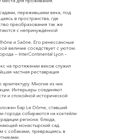
 места для проживания.
садами, пережившими века, под
аясь в пространства, где
ство преобразования так же
летаются с непринуждённой
Rhône и Saône. Его ренессансные
рой величие соседствует с уютом.
ода — InterContinental Lyon –
кс на протяжении веков служил
йшая частная реставрация
 архитектуру. Многие из них
укции. Интерьеры соединяют
сти и спокойной исторической
оложен бар Le Dôme, ставший
ли города собираются на коктейли
радиции региона: блюда,
инающей монастырский сад.
м с собаками, превращаясь в
утниками.