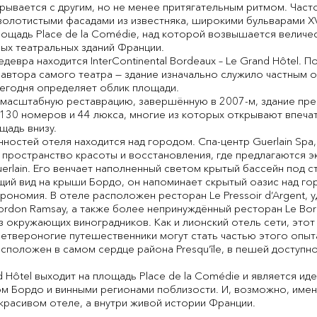
крывается с другим, но не менее притягательным ритмом. Час
олотистыми фасадами из известняка, широкими бульварами XVII
ощадь Place de la Comédie, над которой возвышается величес
ных театральных зданий Франции.
евра находится InterContinental Bordeaux – Le Grand Hôtel. 
 — автора самого театра — здание изначально служило частным 
сегодня определяет облик площади.
 масштабную реставрацию, завершённую в 2007-м, здание пре
 130 номеров и 44 люкса, многие из которых открывают впеч
щадь внизу.
ностей отеля находится над городом. Спа-центр Guerlain Spa
е пространство красоты и восстановления, где предлагаются 
rlain. Его венчает наполненный светом крытый бассейн под с
ий вид на крыши Бордо, он напоминает скрытый оазис над го
ономия. В отеле расположен ресторан Le Pressoir d’Argent, у
rdon Ramsay, а также более непринуждённый ресторан Le Bord
з окружающих виноградников. Как и лионский отель сети, этот
 четвероногие путешественники могут стать частью этого опыт
u расположен в самом сердце района Presqu’île, в пешей доступн
and Hôtel выходит на площадь Place de la Comédie и является и
ом Бордо и винными регионами поблизости. И, возможно, име
красивом отеле, а внутри живой истории Франции.