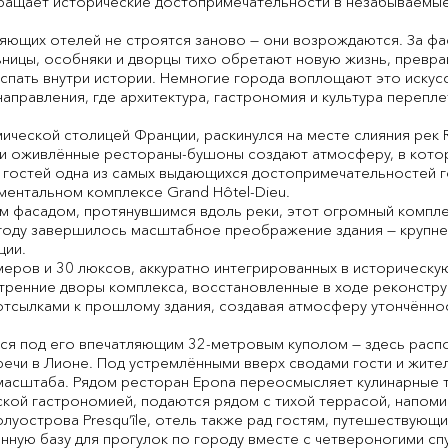
ращает исторические достопримечательности в незабываемые
ляющих отелей не строятся заново — они возрождаются. За фа
ицы, особняки и дворцы тихо обретают новую жизнь, превращ
 спать внутри истории. Немногие города воплощают это искус
 направления, где архитектура, гастрономия и культура переп
ической столицей Франции, раскинулся на месте слияния рек 
s и оживлённые рестораны-бушоны создают атмосферу, в кото
 гостей одна из самых выдающихся достопримечательностей гор
ментальном комплексе Grand Hôtel-Dieu.
 фасадом, протянувшимся вдоль реки, этот огромный компле
 году завершилось масштабное преображение здания — крупне
ции.
еров и 30 люксов, аккуратно интегрированных в историческую
нутренние дворы комплекса, восстановленные в ходе реконстр
тсылками к прошлому здания, создавая атмосферу утончённо
ся под его впечатляющим 32-метровым куполом — здесь расп
речи в Лионе. Под устремлёнными вверх сводами гости и жите
масштаба. Рядом ресторан Epona переосмысляет кулинарные т
кой гастрономией, подаются рядом с тихой террасой, напом
уострова Presqu’île, отель также рад гостям, путешествующи
нную базу для прогулок по городу вместе с четвероногими сп