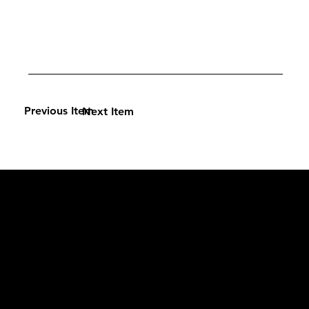
Previous Item
Next Item
L'OFFICIEL
рекламный отдел –
adv@lofficiel.pro
редакция LOFFICIEL о Моде –
editorial.team@lofficiel.pro
ROSSIA
редакция LOFFICIEL о Дизайн –
editorial.team@lofficiel.pro
редакция LOFFICIEL о Гольфе –
editorial.team@lofficiel.pro