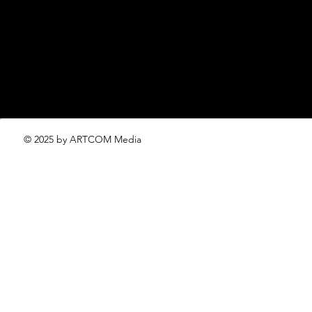
проект ЛОКАТОР –
locator@lofficiel.pro
© 2025 by ARTCOM Media