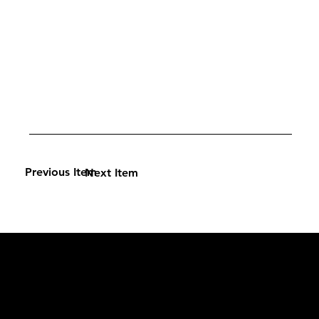
Previous Item
Next Item
L'OFFICIEL
рекламный отдел –
adv@lofficiel.pro
редакция LOFFICIEL о Моде –
editorial.team@lofficiel.pro