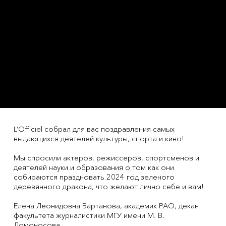
L’Officiel собрал для вас поздравления самых
выдающихся деятелей культуры, спорта и кино!
Мы спросили актеров, режиссеров, спортсменов и
деятелей науки и образования о том как они
собираются праздновать 2024 год зеленого
деревянного дракона, что желают лично себе и вам!
Елена Леонидовна Вартанова, академик РАО, декан
факультета журналистики МГУ имени М. В.
Ломоносова