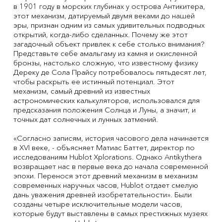
в 1901 году в морских глубинах у острова Антикитера,
этот механизм, датируемый двумя веками до нашей
эры, признан одним из самых удивительных подводных
открытий, когда-либо сделанных. Почему же этот
загадочный объект привлек к себе столько внимания?
Представьте себе амальгаму из камня и окисленной
бронзы, настолько сложную, что известному физику
Дереку де Сола Прайсу потребовалось пятьдесят лет,
чтобы раскрыть ее истинный потенциал. Этот
механизм, самый древний из известных
астрономических калькуляторов, использовался для
предсказания положения Солнца и Луны, а значит, и
точных дат солнечных и лунных затмений.
«Согласно записям, история часового дела начинается
в XVI веке, - объясняет Матиас Баттет, директор по
исследованиям Hublot Xplorations. Однако Antikythera
возвращает нас в первые века до начала современной
эпохи. Перенося этот древний механизм в механизм
современных наручных часов, Hublot отдает смелую
дань уважения древней изобретательности». Были
созданы четыре исключительные модели часов,
которые будут выставлены в самых престижных музеях