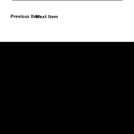
Previous Item
Next Item
L'OFFICIEL
рекламный отдел –
adv@lofficiel.pro
редакция LOFFICIEL о Моде –
editorial.team@lofficiel.pro
ROSSIA
редакция LOFFICIEL о Дизайн –
editorial.team@lofficiel.pro
редакция LOFFICIEL о Гольфе –
editorial.team@lofficiel.pro
проект ЛОКАТОР –
locator@lofficiel.pro