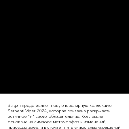
Bulgari представляет новую ювелирную коллекцию
Serpenti Viper 2024, которая призвана раскрывать
истинное "я" своих обладательниц. Коллекция
основана на символе метаморфоз и изменений,
присущих змее, и включает пять уникальных украшений