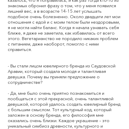
казалось, что я поправилась, и как раз тогда кто-то из
знакомых обронил фразу о том, что у меня появился
лишний вес, а в возрасте 14-15 лет услышать
подобное очень болезненно. Около двадцати лет мои
отношения с едой и с моим телом были нездоровыми,
я не могла найти баланс. Когда я начала узнавать себя
ближе, я даже не заметила, как избавилась от всего
этого. Вегетарианство не породило никаких проблем
с питанием, даже наоборот, помогло с ними
справиться.
- Вы стали лицом ювелирного бренда из Саудовской
Аравии, который создала молодя и талантливая
девушка. Почему вы приняли предложение о
сотрудничестве?
- Да, мне было очень приятно познакомиться и
пообщаться с этой прекрасной, очень талантливой
девушкой, которой удалось создать ювелирный бренд
с большим смыслом. Тот культурный код, который
заложен в основу бренда, его философия мне
оказались очень близки. Каждое украшение – это
уникальный симбиоз древности, культурного и