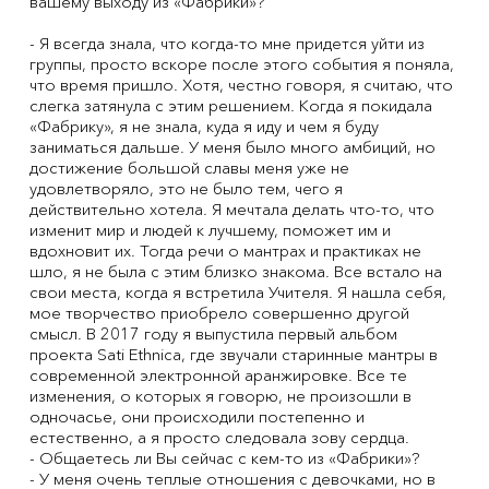
вашему выходу из «Фабрики»?
- Я всегда знала, что когда-то мне придется уйти из
группы, просто вскоре после этого события я поняла,
что время пришло. Хотя, честно говоря, я считаю, что
слегка затянула с этим решением. Когда я покидала
«Фабрику», я не знала, куда я иду и чем я буду
заниматься дальше. У меня было много амбиций, но
достижение большой славы меня уже не
удовлетворяло, это не было тем, чего я
действительно хотела. Я мечтала делать что-то, что
изменит мир и людей к лучшему, поможет им и
вдохновит их. Тогда речи о мантрах и практиках не
шло, я не была с этим близко знакома. Все встало на
свои места, когда я встретила Учителя. Я нашла себя,
мое творчество приобрело совершенно другой
смысл. В 2017 году я выпустила первый альбом
проекта Sati Ethnica, где звучали старинные мантры в
современной электронной аранжировке. Все те
изменения, о которых я говорю, не произошли в
одночасье, они происходили постепенно и
естественно, а я просто следовала зову сердца.
- Общаетесь ли Вы сейчас с кем-то из «Фабрики»?
- У меня очень теплые отношения с девочками, но в