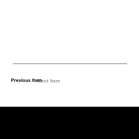
Previous Item
Next Item
L'OFFICIEL
рекламный отдел –
adv@lofficiel.pro