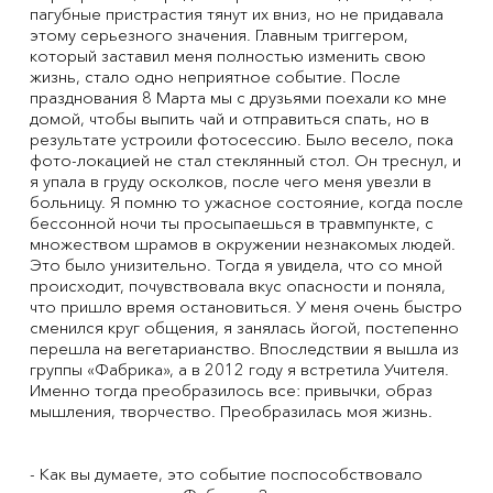
пагубные пристрастия тянут их вниз, но не придавала
этому серьезного значения. Главным триггером,
который заставил меня полностью изменить свою
жизнь, стало одно неприятное событие. После
празднования 8 Марта мы с друзьями поехали ко мне
домой, чтобы выпить чай и отправиться спать, но в
результате устроили фотосессию. Было весело, пока
фото-локацией не стал стеклянный стол. Он треснул, и
я упала в груду осколков, после чего меня увезли в
больницу. Я помню то ужасное состояние, когда после
бессонной ночи ты просыпаешься в травмпункте, с
множеством шрамов в окружении незнакомых людей.
Это было унизительно. Тогда я увидела, что со мной
происходит, почувствовала вкус опасности и поняла,
что пришло время остановиться. У меня очень быстро
сменился круг общения, я занялась йогой, постепенно
перешла на вегетарианство. Впоследствии я вышла из
группы «Фабрика», а в 2012 году я встретила Учителя.
Именно тогда преобразилось все: привычки, образ
мышления, творчество. Преобразилась моя жизнь.
- Как вы думаете, это событие поспособствовало