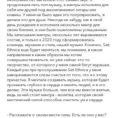
продолжала петь поп-музыку, а мантры исполняла для
себя или друзей под аккомпанемент гитары или
клавиш. У меня не было идеи это популяризовать, я
делала это для души. Никогда не забуду, как в свой
день рождения я исполнила несколько мантр для
своих близких, и они были ошеломлены услышанным.
Мы записывали мантры, несколько лет выравнивался
состав, и только к 2020 году сформировалась
команда, звучание и стиль нашей музыки. Конечно, Sati
Ethnica еще будет меняться, мы понимаем, в каком
направлении и каким образом мы хотим
совершенствоваться, но уже сейчас это то
творчество, от которого у меня самой бегут мурашки.
Каждый раз при прослушивании Sati Ethnica у меня
наворачиваются слезы счастья от того, что я к этому
причастна. Я мечтала создавать музыку, которая будет
проникать глубоко в сердце и менять людей, и я это
делаю. Эта музыка больше, чем все мы вместе взятые,
ведь за ней стоит мантра - молитва, которая своей
мистический силой способна очистить ум и сердце.
- Расскажите о своем месте силы. Есть ли оно у вас?