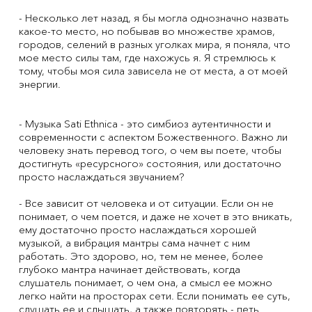
- Несколько лет назад, я бы могла однозначно назвать
какое-то место, но побывав во множестве храмов,
городов, селений в разных уголках мира, я поняла, что
мое место силы там, где нахожусь я. Я стремлюсь к
тому, чтобы моя сила зависела не от места, а от моей
энергии.
- Музыка Sati Ethnica - это симбиоз аутентичности и
современности с аспектом Божественного. Важно ли
человеку знать перевод того, о чем вы поете, чтобы
достигнуть «ресурсного» состояния, или достаточно
просто наслаждаться звучанием?
- Все зависит от человека и от ситуации. Если он не
понимает, о чем поется, и даже не хочет в это вникать,
ему достаточно просто наслаждаться хорошей
музыкой, а вибрация мантры сама начнет с ним
работать. Это здорово, но, тем не менее, более
глубоко мантра начинает действовать, когда
слушатель понимает, о чем она, а смысл ее можно
легко найти на просторах сети. Если понимать ее суть,
слушать ее и слышать, а также повторять - петь