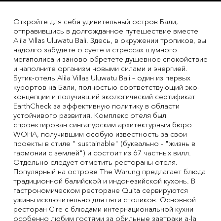
Откройте для себя удивительный остров Бали,
отправившись в долгожданное путешествие вместе
Alila Villas Uluwatu Bali. Здесь, в окружении тропиков, вы
надолго забудете о суете и стрессах шумного
мегаполиса и заново обретете душевное спокойствие
и наполните организм новыми силами и энергией.
Бутик-отель Alila Villas Uluwatu Bali – один из первых
курортов на Бали, полностью соответствующий эко-
концепции и получивший экологический сертификат
EarthCheck за эффективную политику в области
устойчивого развития. Комплекс отеля был
спроектирован сингапурским архитектурным бюро
WOHA, получившим особую известность за свои
проекты в стиле " sustainable" (буквально - "жизнь в
гармонии с землей") и состоит из 67 частных вилл.
Отдельно следует отметить рестораны отеля.
Популярный на острове The Warung предлагает блюда
традиционной балийской и индонезийской кухонь. В
гастрономическом ресторане Quita сервируются
ужины исключительно для пяти столиков. Основной
ресторан Cire с блюдами интернациональной кухни
особенно любим гостями за обильные завтраки a-la