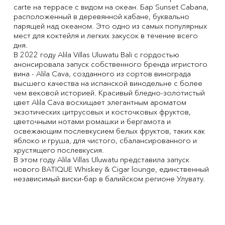
carte на террасе с видом на океан. Бар Sunset Cabana,
расположенный в деревянной кабане, буквально
парящей над океаном. Это одно из самых популярных
мест для коктейля и легких закусок в течение всего
дня.
В 2022 году Alila Villas Uluwatu Bali с гордостью
анонсировала запуск собственного бренда игристого
вина - Alila Cava, созданного из сортов винограда
высшего качества на испанской винодельне с более
чем вековой историей. Красивый бледно-золотистый
цвет Alila Cava восхищает элегантным ароматом
экзотических цитрусовых и косточковых фруктов,
цветочными нотами ромашки и бергамота и
освежающим послевкусием белых фруктов, таких как
яблоко и груша, для чистого, сбалансированного и
хрустящего послевкусия.
В этом году Alila Villas Uluwatu представила запуск
нового BATIQUE Whiskey & Cigar lounge, единственный
независимый виски-бар в балийском регионе Улувату.