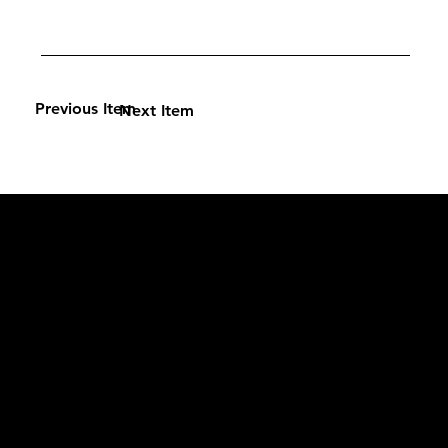
Previous Item
Next Item
L'OFFICIEL
рекламный отдел –
adv@lofficiel.pro
редакция LOFFICIEL о Моде –
editorial.team@lofficiel.pro
ROSSIA
редакция LOFFICIEL о Дизайн –
editorial.team@lofficiel.pro
редакция LOFFICIEL о Гольфе –
editorial.team@lofficiel.pro
проект ЛОКАТОР –
locator@lofficiel.pro