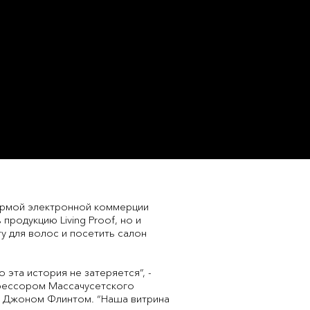
ормой электронной коммерции
родукцию Living Proof, но и
у для волос и посетить салон
о эта история не затеряется”, -
офессором Массачусетского
м Джоном Флинтом. “Наша витрина