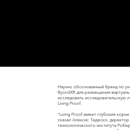
Научно обоснованный бренд по ух
ByondXR для размещения виртуальн
исследовать исследовательскую ла
Living Proof.
“Living Proof имеет глубокие корни
сказал Алексис Тедеско, директо
технологического института Робе