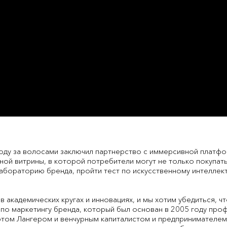
оду за волосами заключил партнерство с иммерсивной платф
ой витрины, в которой потребители могут не только покупать п
бораторию бренда, пройти тест по искусственному интеллект
 в академических кругах и инновациях, и мы хотим убедиться, чт
р по маркетингу бренда, который был основан в 2005 году пр
ртом Лангером и венчурным капиталистом и предпринимателе