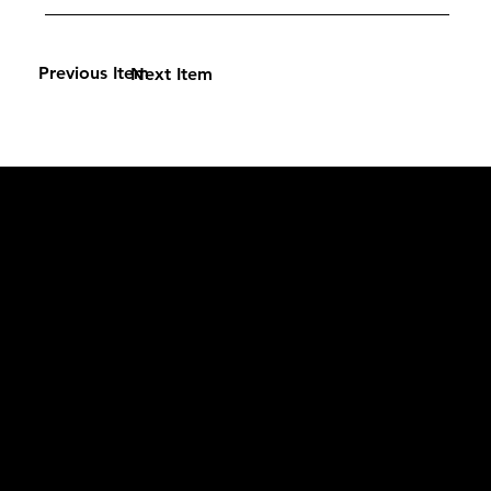
Previous Item
Next Item
L'OFFICIEL
рекламный отдел –
adv@lofficiel.pro
редакция LOFFICIEL о Моде –
editorial.team@lofficiel.pro
ROSSIA
редакция LOFFICIEL о Дизайн –
editorial.team@lofficiel.pro
редакция LOFFICIEL о Гольфе –
editorial.team@lofficiel.pro
проект ЛОКАТОР –
locator@lofficiel.pro