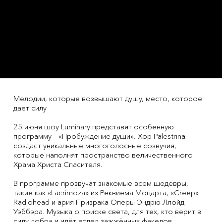
Мелодии, которые возвышают душу, место, которое
дает силу
25 июня шоу Luminary представят особенную
программу – «Пробуждение души». Хор Palestrina
создаст уникальные многоголосные созвучия,
которые наполнят пространство величественного
Храма Христа Спасителя.
В программе прозвучат знакомые всем шедевры,
такие как «Lacrimoza» из Реквиема Моцарта, «Creep»
Radiohead и ария Призрака Оперы Эндрю Ллойд
Уэббэра. Музыка о поиске света, для тех, кто верит в
силу добра и идёт вслед зажжённых факелов