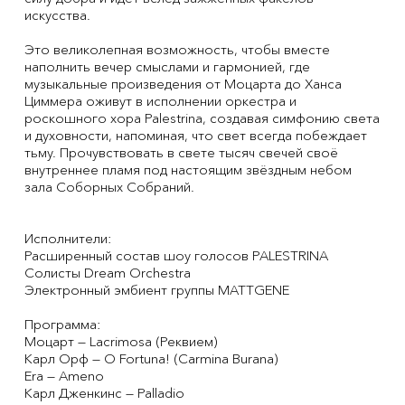
искусства.
Это великолепная возможность, чтобы вместе
наполнить вечер смыслами и гармонией, где
музыкальные произведения от Моцарта до Ханса
Циммера оживут в исполнении оркестра и
роскошного хора Palestrina, создавая симфонию света
и духовности, напоминая, что свет всегда побеждает
тьму. Прочувствовать в свете тысяч свечей своё
внутреннее пламя под настоящим звёздным небом
зала Соборных Собраний.
Исполнители:
Расширенный состав шоу голосов PALESTRINA
Солисты Dream Orchestra
Электронный эмбиент группы MATTGENE
Программа:
Моцарт — Lacrimosa (Реквием)
Карл Орф — O Fortuna! (Carmina Buranа)
Era — Ameno
Карл Дженкинс — Palladio