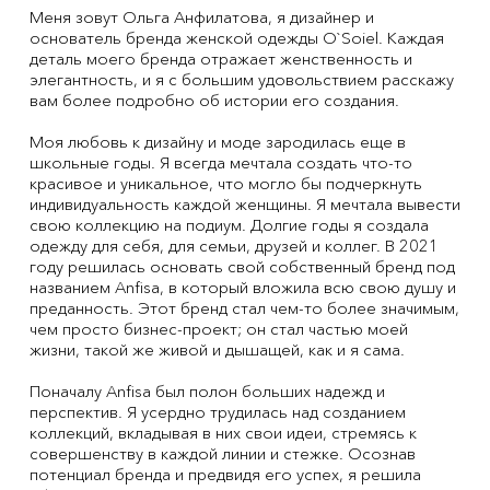
Меня зовут Ольга Анфилатова, я дизайнер и
основатель бренда женской одежды O`Soiel. Каждая
деталь моего бренда отражает женственность и
элегантность, и я с большим удовольствием расскажу
вам более подробно об истории его создания.
Моя любовь к дизайну и моде зародилась еще в
школьные годы. Я всегда мечтала создать что-то
красивое и уникальное, что могло бы подчеркнуть
индивидуальность каждой женщины. Я мечтала вывести
свою коллекцию на подиум. Долгие годы я создала
одежду для себя, для семьи, друзей и коллег. В 2021
году решилась основать свой собственный бренд под
названием Anfisa, в который вложила всю свою душу и
преданность. Этот бренд стал чем-то более значимым,
чем просто бизнес-проект; он стал частью моей
жизни, такой же живой и дышащей, как и я сама.
Поначалу Anfisa был полон больших надежд и
перспектив. Я усердно трудилась над созданием
коллекций, вкладывая в них свои идеи, стремясь к
совершенству в каждой линии и стежке. Осознав
потенциал бренда и предвидя его успех, я решила