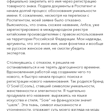
официально закрепить его имя через регистрацию
товарного знака. Подала документы в Роспатент и
начала долгий процесс обоснования уникальности
имени. К сожалению, несмотря на переписки с
Роспатентом, моей заявке было отказано.
Выяснилось, что очень схожее название, Anfica, уже
зарегистрировано в международном реестре
китайскими производителями с правом использования
на территории Российской Федерации. Мои надежды,
аргументы, что это иное имя, иная фонетика и вообще
не русское женское имя, не смогли убедить
экспертов.
Столкнувшись с отказом, я решила не
останавливаться и не терять драгоценного времени.
Вдохновленная работой над созданием чего-то
нового, я быстро начала процесс поиска и
регистрации нового наименования. Так родился бренд
O`Soiel (Соэль), ставший символом уникальности,
женственности и элегантности. Я тщательно
продумала его название: выражаясь на языке
искусства и стиля, "Soie" на французском значит
"шелк". Эта ткань, символ изысканности и
утонченности, отражает суть моего взгляда на моду.