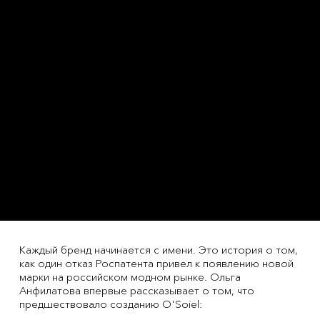
Каждый бренд начинается с имени. Это история о том,
как один отказ Роспатента привел к появлению новой
марки на российском модном рынке. Ольга
Анфилатова впервые рассказывает о том, что
предшествовало созданию O'Soiel: