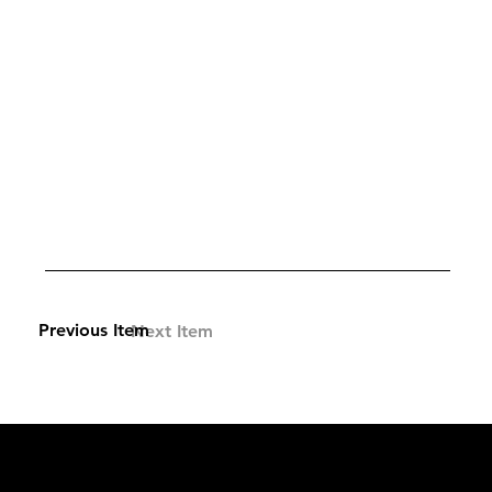
Previous Item
Next Item
L'OFFICIEL