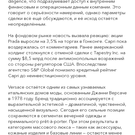
diligence, что подразумевает доступ к внутренним
финансовым и операционным данным компании. Это
говорит о серьёзности намерений, однако параметры
сделки всё ещё обсуждаются, и её исход остаётся
неопределённым.
На фондовом рынке новость вызвала реакцию: акции
Prada выросли на 3,5% на торгах в Гонконге. Capri пока
воздержалась от комментариев. Ранее американский
холдинг столкнулся с отменой сделки с Tapestry Inc. на
сумму $8,5 млрд после антимонопольных возражений
со стороны регуляторов США. Впоследствии
агентство S&P Global понизило кредитный рейтинг
Capri до неинвестиционного уровня.
Versace остаётся одним из самых узнаваемых
итальянских домов моды, основанным Джанни Версаче
в 1978 году. Бренд традиционно ассоциируется с
выразительной эстетикой — драматичной, чувственной,
насыщенной визуально. Сегодня его сильные позиции
сохраняются в сегментах вечерней одежды и
премиального prêt-à-porter. При этом результаты в
категориях массового люкса — таких как аксессуары,
кожаные изделия и базовые линии — остаются менее