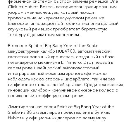
фирменной системой быстрой замены ремешка One
Click от Hublot. Безель декорирован гравированным
узором змеиных чешуек, который находит
продолжение на черном каучуковом ремешке.
Благодаря инновационной технике тиснения цельный
каучуковый ремешок приобретает бархатистую
текстуру с деликатным мерцанием.
В основе Spirit of Big Bang Year of the Snake –
мануфактурный калибр HUB4700, автоматический
скелетонированный хронограф, созданный на базе
легендарного механизма El Primero. Этот первый в
своем роде швейцарский высокочастотный
интегрированный механизм хронографа можно
наблюдать как со стороны циферблата, так и через
сапфировое стекло задней крышки. Среди технических
инноваций калибра – кремниевое анкерное колесо с
пониженным коэффициентом трения.
Лимитированная серия Spirit of Big Bang Year of the
Snake из 88 экземпляров представлена в бутиках
Hublot и у официальных дилеров по всему миру.