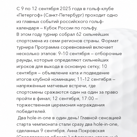
С 9 по 12 сентября 2025 года в гольф-клубе
«Петергоф» (Санкт-Петербург) проходит одно
из главных событий российского гольф-
календаря — Кубок России по гольфу.
В этом году турнир собрал 62 сильнейших
спортсмена из семи регионов страны. Формат
турнира Программа соревнований включает
несколько этапов: 9–10 сентября — отборочные
раунды, которые определяют сильнейших
игроков для выхода в основную сетку; 10
сентября — объявление ката и подведение
итогов клубной номинации; 11–12 сентября —
напряжённые матчевые встречи, где
спортсмены сражаются один на один за право
пройти в финал; 12 сентября, 17:00 —
торжественная церемония награждения
победителей.
Два hole-in-one в один день! Главной сенсацией
старта чемпионата стали сразу два hole-in-one,
сделанных 9 сентября. Анна Покровская
(Свердловская область) оформила идеальный