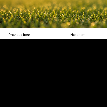
Previous Item
Next Item
L'OFFICIEL
рекламный отдел –
adv@lofficiel.pro
редакция LOFFICIEL о Моде –
editorial.team@lofficiel.pro
ROSSIA
редакция LOFFICIEL о Дизайн –
editorial.team@lofficiel.pro
редакция LOFFICIEL о Гольфе –
editorial.team@lofficiel.pro
проект ЛОКАТОР –
locator@lofficiel.pro