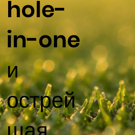
hole-
in-one
и
острей
шая