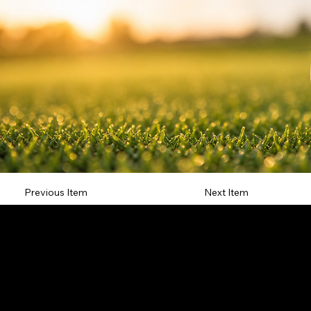
Previous Item
Next Item
L'OFFICIEL
рекламный отдел –
adv@lofficiel.pro
редакция LOFFICIEL о Моде –
editorial.team@lofficiel.pro
редакция LOFFICIEL о Дизайн –
editorial.team@lofficiel.pro