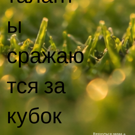
ы
сражаю
тся за
кубок
Вернуться назад→