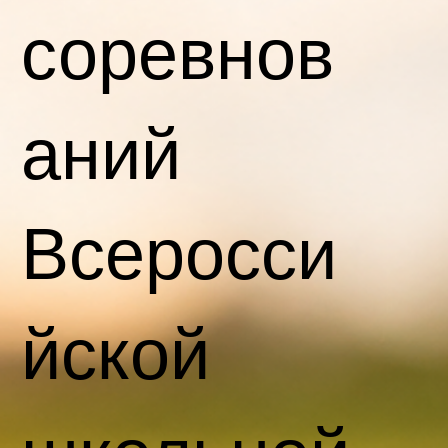
соревнов
аний
Всеросси
йской