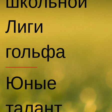
школьной
Лиги
гольфа
Юные
талант