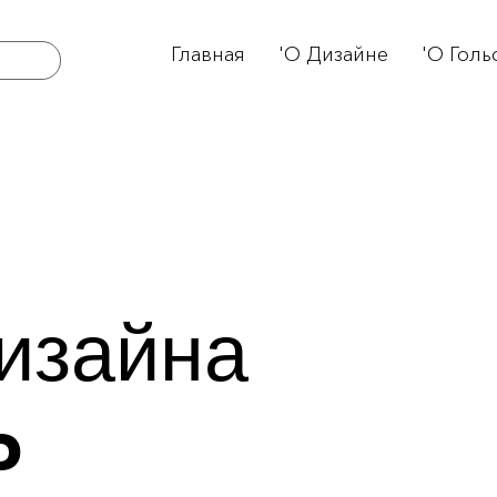
Главная
'О Дизайне
'О Голь
изайна
P