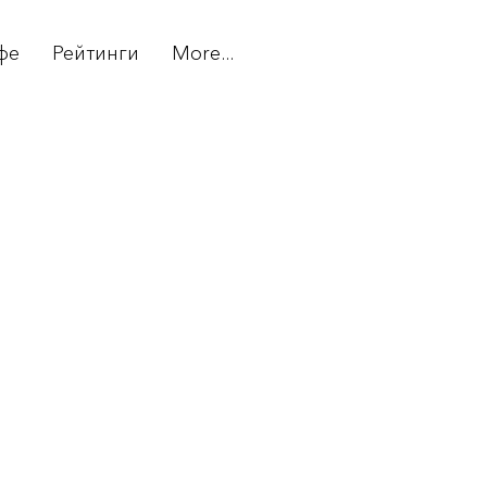
фе
Рейтинги
More...