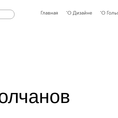
Главная
'О Дизайне
'О Голь
олчанов