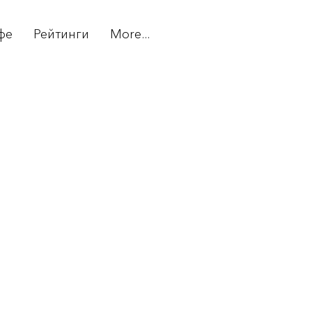
фе
Рейтинги
More...