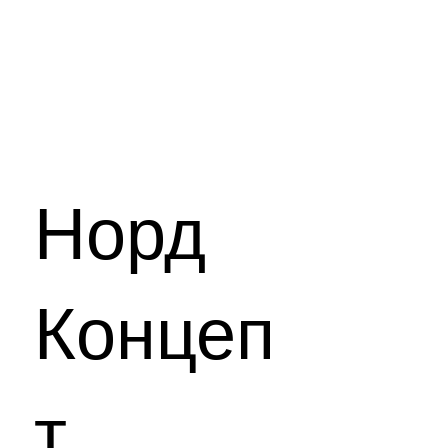
Норд
Концеп
т