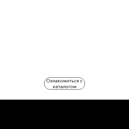
Ознакомиться с
каталогом
L'OFFICIEL
рекламный отдел –
adv@lofficiel.pro