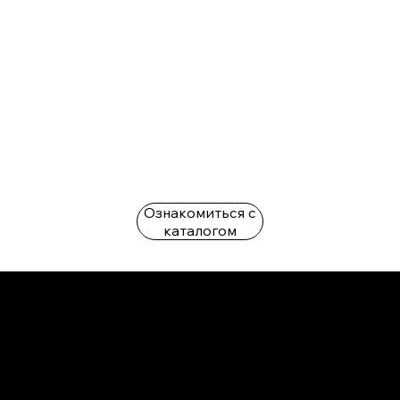
Ознакомиться с
каталогом
L'OFFICIEL
рекламный отдел –
adv@lofficiel.pro
редакция LOFFICIEL о Моде –
editorial.team@lofficiel.pro
редакция LOFFICIEL о Дизайн –