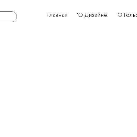
Главная
'О Дизайне
'О Голь