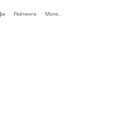
фе
Рейтинги
More...