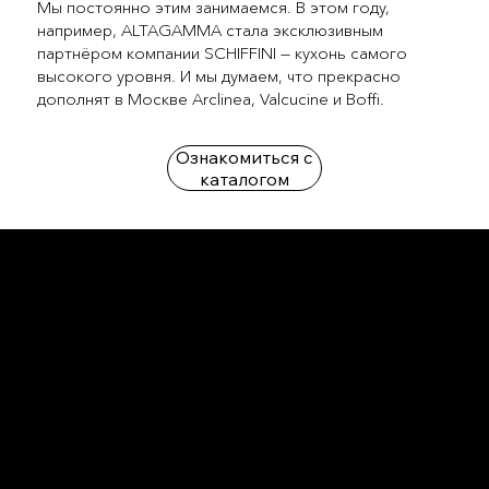
Мы постоянно этим занимаемся. В этом году,
например, ALTAGAMMA стала эксклюзивным
партнёром компании SCHIFFINI — кухонь самого
высокого уровня. И мы думаем, что прекрасно
дополнят в Москве Arclinea, Valcucine и Boffi.
Ознакомиться с
каталогом
L'OFFICIEL
рекламный отдел –
adv@lofficiel.pro
редакция LOFFICIEL о Моде –
editorial.team@lofficiel.pro
ROSSIA
редакция LOFFICIEL о Дизайн –
editorial.team@lofficiel.pro
редакция LOFFICIEL о Гольфе –
editorial.team@lofficiel.pro
проект ЛОКАТОР –
locator@lofficiel.pro