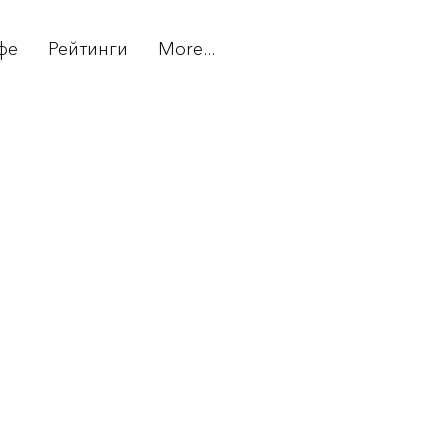
фе
Рейтинги
More...