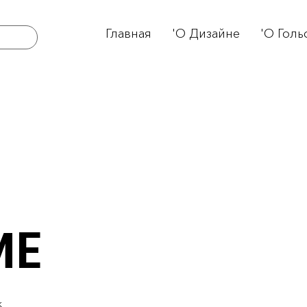
Главная
'О Дизайне
'О Голь
ME
ж