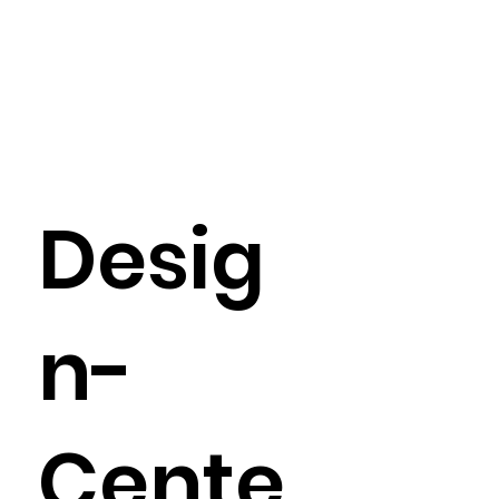
Desig
n-
Cente