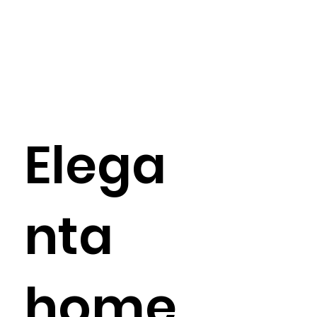
Elega
nta
home