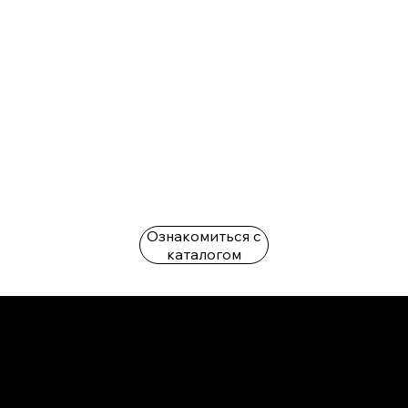
Ознакомиться с
каталогом
L'OFFICIEL
рекламный отдел –
adv@lofficiel.pro
редакция LOFFICIEL о Моде –
editorial.team@lofficiel.pro