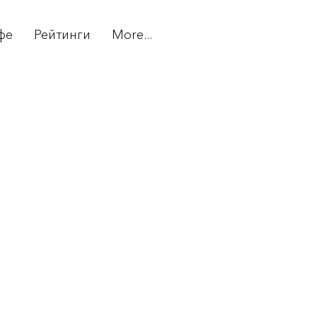
фе
Рейтинги
More...