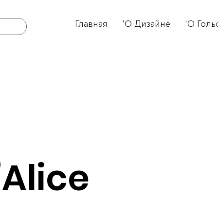
Главная
'О Дизайне
'О Голь
Alice