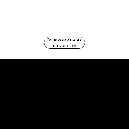
Ознакомиться с
каталогом
L'OFFICIEL
рекламный отдел –
adv@lofficiel.pro
редакция LOFFICIEL о Моде –
editorial.team@lofficiel.pro
ROSSIA
редакция LOFFICIEL о Дизайн –
editorial.team@lofficiel.pro
редакция LOFFICIEL о Гольфе –
editorial.team@lofficiel.pro
проект ЛОКАТОР –
locator@lofficiel.pro