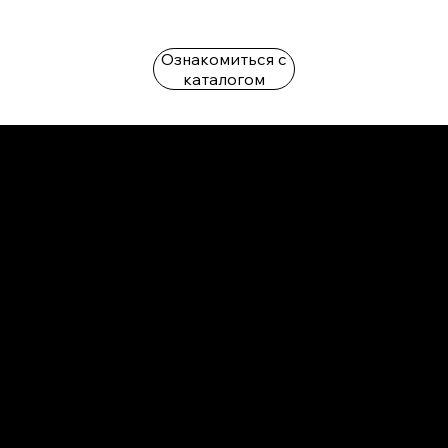
Ознакомиться с
каталогом
L'OFFICIEL
рекламный отдел –
adv@lofficiel.pro
редакция LOFFICIEL о Моде –
editorial.team@lofficiel.pro
ROSSIA
редакция LOFFICIEL о Дизайн –
editorial.team@lofficiel.pro
редакция LOFFICIEL о Гольфе –
editorial.team@lofficiel.pro
проект ЛОКАТОР –
locator@lofficiel.pro