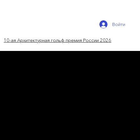
Войти
10-ая Архитектурная гольф премия России 2026
новости мира
Дом-аксолотль
Розовый квартал в Лос-Анджелесе