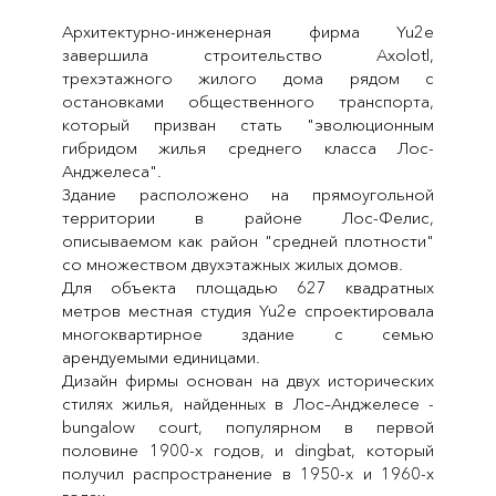
Архитектурно-инженерная фирма Yu2e
завершила строительство Axolotl,
трехэтажного жилого дома рядом с
остановками общественного транспорта,
который призван стать "эволюционным
гибридом жилья среднего класса Лос-
Анджелеса".
Здание расположено на прямоугольной
территории в районе Лос-Фелис,
описываемом как район "средней плотности"
со множеством двухэтажных жилых домов.
Для объекта площадью 627 квадратных
метров местная студия Yu2e спроектировала
многоквартирное здание с семью
арендуемыми единицами.
Дизайн фирмы основан на двух исторических
стилях жилья, найденных в Лос–Анджелесе -
bungalow court, популярном в первой
половине 1900-х годов, и dingbat, который
получил распространение в 1950-х и 1960-х