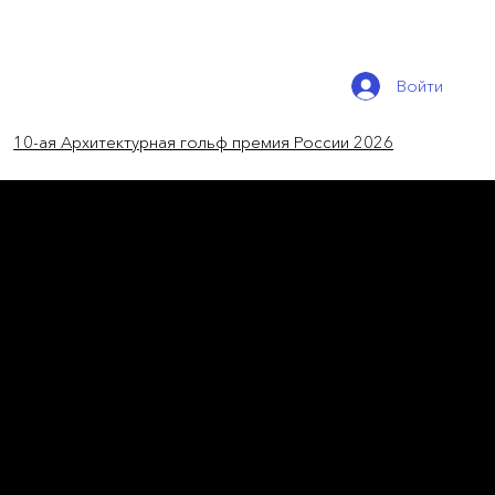
Войти
10-ая Архитектурная гольф премия России 2026
новости мира
Дом в бетонной ленте
Студия Ardete обворачивает скульптурную
бетонную ленту вокруг индийского дома