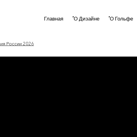
Главная
'О Дизайне
'О Гольфе
мия России 2026
новости мира