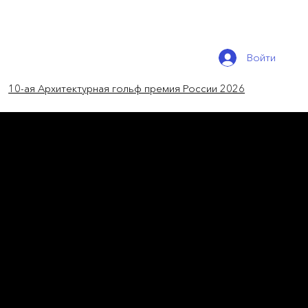
Войти
10-ая Архитектурная гольф премия России 2026
новости России
Современные лифты с
историческими мотивами
России и космоса
Концепции лифтов под любой формат