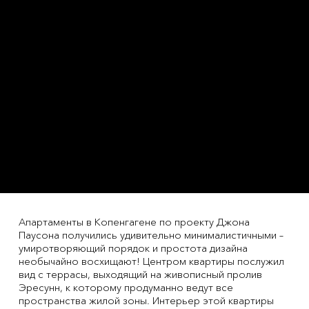
Апартаменты в Копенгагене по проекту Джона
Паусона получились удивительно минималистичными –
умиротворяющий порядок и простота дизайна
необычайно восхищают! Центром квартиры послужил
вид с террасы, выходящий на живописный пролив
Эресунн, к которому продуманно ведут все
пространства жилой зоны. Интерьер этой квартиры