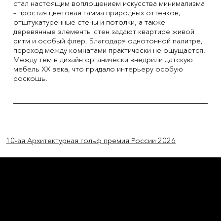
стал настоящим воплощением искусства минимализма
– простая цветовая гамма природных оттенков,
отштукатуренные стены и потолки, а также
деревянные элементы стен задают квартире живой
ритм и особый флер. Благодаря однотонной палитре,
переход между комнатами практически не ощущается.
Между тем в дизайн органически внедрили датскую
мебель XX века, что придало интерьеру особую
роскошь.
Previous Item
Next Item
10-ая Архитектурная гольф премия России 2026
L'OFFICIEL
рекламный отдел –
adv@lofficiel.pro
редакция LOFFICIEL о Моде –
editorial.team@lofficiel.pro