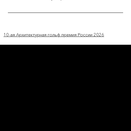
Previous Item
Next Item
10-ая Архитектурная гольф премия России 2026
L'OFFICIEL
рекламный отдел –
adv@lofficiel.pro
редакция LOFFICIEL о Моде –
editorial.team@lofficiel.pro
ROSSIA
редакция LOFFICIEL о Дизайн –
editorial.team@lofficiel.pro
редакция LOFFICIEL о Гольфе –
editorial.team@lofficiel.pro
проект ЛОКАТОР –
locator@lofficiel.pro