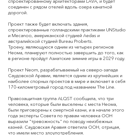
спроектированному архитекторами LAVA, и будет
соединен с рядом отелей вдоль озера канатной
дорогой.
Проект также будет включать здания,
спроектированные голландскими практиками UNStudio
и Mecanoo, американской студией Aedas и
австралийской студией Bureau Proberts.
Троену, являющуюся одним из четырех регионов
Неома, планируют полностью завершить до того, как
в регионе пройдут Азиатские зимние игры в 2029 году.
Проект Neom, разрабатываемый на северо-западе
Саудовской Аравии, является одним из крупнейших и
наиболее спорных проектов в мире и включает в себя
170-километровый город под названием The Line.
Правозащитная группа ALQST сообщила, что три
человека, которые были выселены с места Неома,
были приговорены к смертной казни, и в начале этого
года эксперты Совета по правам человека ООН
выразили "тревожность" по поводу неизбежных
казней. Саудовская Аравия ответила ООН, отрицая,
что имели место злоупотребления.