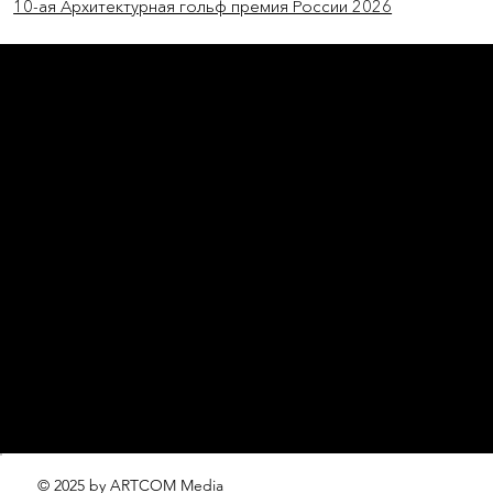
10-ая Архитектурная гольф премия России 2026
L'OFFICIEL
рекламный отдел –
adv@lofficiel.pro
редакция LOFFICIEL о Моде –
editorial.team@lofficiel.pro
ROSSIA
редакция LOFFICIEL о Дизайн –
editorial.team@lofficiel.pro
редакция LOFFICIEL о Гольфе –
editorial.team@lofficiel.pro
проект ЛОКАТОР –
locator@lofficiel.pro
© 2025 by ARTCOM Media