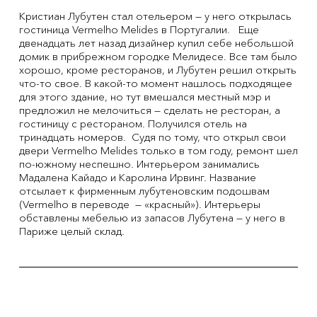
Кристиан Лубутен стал отельером — у него открылась
гостиница Vermelho Melides в Португалии. Еще
двенадцать лет назад дизайнер купил себе небольшой
домик в прибрежном городке Мелидесе. Все там было
хорошо, кроме ресторанов, и Лубутен решил открыть
что-то свое. В какой-то момент нашлось подходящее
для этого здание, но тут вмешался местный мэр и
предложил не мелочиться — сделать не ресторан, а
гостиницу с рестораном. Получился отель на
тринадцать номеров. Судя по тому, что открыл свои
двери Vermelho Melides только в том году, ремонт шел
по-южному неспешно. Интерьером занимались
Мадалена Кайадо и Каролина Ирвинг. Название
отсылает к фирменным лубутеновским подошвам
(Vermelho в переводе — «красный»). Интерьеры
обставлены мебелью из запасов Лубутена — у него в
Париже целый склад.
Previous Item
Next Item