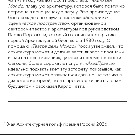
«В 1979 году Альдо Росси представил
Teatro del
Mondo
, плавучую архитектуру, которая была поэтично
встроена в венецианскую лагуну. Это произведение
было создано по случаю выставки
«Венеция и
сценическое пространство»
, организованной
секторами театра и архитектуры под руководством
Паоло Портогези, который готовился к открытию
первой Архитектурной биеннале в 1980 году. С
помощью
«Театра дель Мондо»
Росси утверждал, что
архитектура может и должна вести диалог с прошлым,
играя на воспоминаниях, цитатах и преемственности.
Сегодня, более сорока лет спустя,
«АкваПрайса»
идеально подхватывает эту эстафету, показывая, как
архитектура может развиваться дальше: не только в
диалоге с историей, но и в противостоянии вызовам
будущего», - рассказал Карло Ратти.
Previous Item
Next Item
10-ая Архитектурная гольф премия России 2026