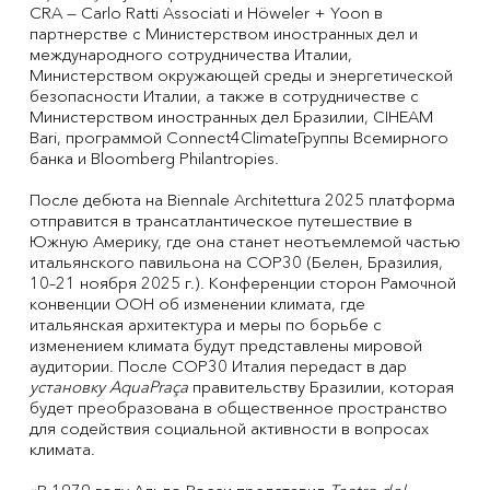
CRA — Carlo Ratti Associati и Höweler + Yoon в
партнерстве с Министерством иностранных дел и
международного сотрудничества Италии,
Министерством окружающей среды и энергетической
безопасности Италии, а также в сотрудничестве с
Министерством иностранных дел Бразилии, CIHEAM
Bari, программой Connect4ClimateГруппы Всемирного
банка и Bloomberg Philantropies.
После дебюта на Biennale Architettura 2025 платформа
отправится в трансатлантическое путешествие в
Южную Америку, где она станет неотъемлемой частью
итальянского павильона на COP30 (Белен, Бразилия,
10–21 ноября 2025 г.). Конференции сторон Рамочной
конвенции ООН об изменении климата, где
итальянская архитектура и меры по борьбе с
изменением климата будут представлены мировой
аудитории. После COP30 Италия передаст в дар
установку AquaPraça
правительству Бразилии, которая
будет преобразована в общественное пространство
для содействия социальной активности в вопросах
климата.