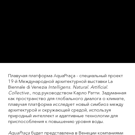
Плавучая платформа AquaPraça - специальный проект
19-й Международной архитектурной выставки La
Biennale di Venezia
Intelligens. Natural. Artificial.
Collective.,
под руководством Карло Ратти. Задуманная
как пространство для глобального диалога о климате,
плавучая платформа исследует новый симбиоз между
архитектурой и окружающей средой, используя
природный интеллект и адаптивные технологии для
приспособления к повышению уровня воды.
AquaPraça
будет представлена в Венеции компаниями