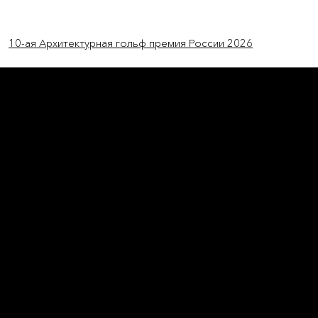
Previous Item
Next Item
10-ая Архитектурная гольф премия России 2026
L'OFFICIEL
рекламный отдел –
adv@lofficiel.pro
редакция LOFFICIEL о Моде –
editorial.team@lofficiel.pro
ROSSIA
редакция LOFFICIEL о Дизайн –
editorial.team@lofficiel.pro
редакция LOFFICIEL о Гольфе –
editorial.team@lofficiel.pro
проект ЛОКАТОР –
locator@lofficiel.pro