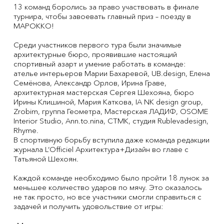
13 команд боролись за право участвовать в финале
турнира, чтобы завоевать главный приз – поезду в
МАРОККО!
Среди участников первого тура были значимые
архитектурные бюро, проявившие настоящий
спортивный азарт и умение работать в команде:
ателье интерьеров Марии Бахаревой, UB.design, Елена
Семёнова, Александр Орлов, Ирина Граве,
архитектурная мастерская Сергея Шехояна, бюро
Ирины Клишиной, Мария Каткова, IA NK design group,
Zrobim, группа Геометра, Мастерская ЛАДИФ, OSOME
Interior Studio, Ann.to.nina, СТМК, студия Rublevadesign,
Rhyme.
В спортивную борьбу вступила даже команда редакции
журнала L’Officiel Архитектура+Дизайн во главе с
Татьяной Шехоян.
Каждой команде необходимо было пройти 18 лунок за
меньшее количество ударов по мячу. Это оказалось
не так просто, но все участники смогли справиться с
задачей и получить удовольствие от игры: