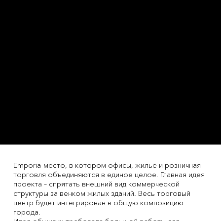
Emporia-место, в котором офисы, жильё и розничная
торговля объединяются в единое целое. Главная идея
проекта – спрятать внешний вид коммерческой
структуры за венком жилых зданий. Весь торговый
центр будет интегрирован в общую композицию
города.