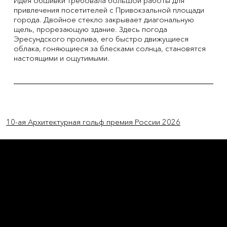
Идея обшивки требовала большой работы для
привлечения посетителей с Привокзальной площади
города. Двойное стекло закрывает диагональную
щель, прорезающую здание. Здесь погода
Эресундского пролива, его быстро движущиеся
облака, гоняющиеся за блесками солнца, становятся
настоящими и ощутимыми.
Previous Item
Next Item
10-ая Архитектурная гольф премия России 2026
L'OFFICIEL
рекламный отдел –
adv@lofficiel.pro
редакция LOFFICIEL о Моде –
editorial.team@lofficiel.pro
ROSSIA
редакция LOFFICIEL о Дизайн –
editorial.team@lofficiel.pro
редакция LOFFICIEL о Гольфе –