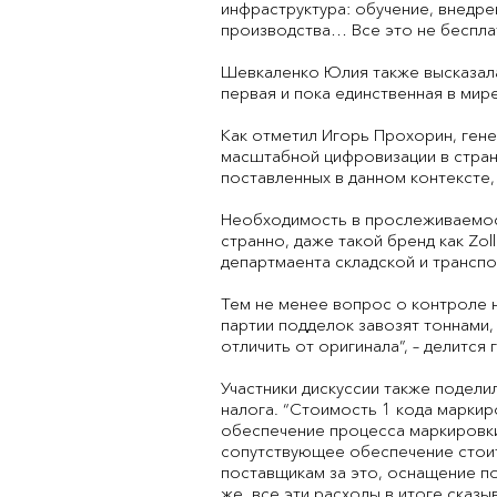
инфраструктура: обучение, внедре
производства… Все это не беспла
Шевкаленко Юлия также высказала
первая и пока единственная в мире,
Как отметил Игорь Прохорин, гене
масштабной цифровизации в стране
поставленных в данном контексте,
Необходимость в прослеживаемост
странно, даже такой бренд как Zol
департмаента складской и транспор
Тем не менее вопрос о контроле 
партии подделок завозят тоннами,
отличить от оригинала”, – делится г
Участники дискуссии также подели
налога. “Стоимость 1 кода марки
обеспечение процесса маркировки 
сопутствующее обеспечение стоит 
поставщикам за это, оснащение по
же, все эти расходы в итоге сказы