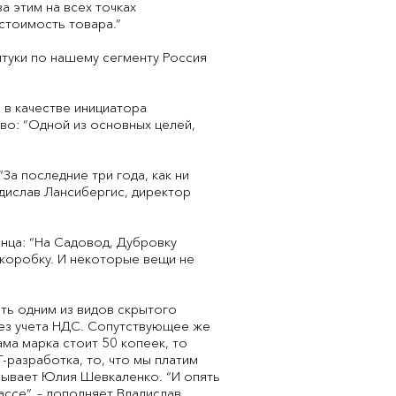
а этим на всех точках
стоимость товара.”
туки по нашему сегменту Россия
 в качестве инициатора
во: “Одной из основных целей,
а последние три года, как ни
адислав Лансибергис, директор
нца: “На Садовод, Дубровку
ю коробку. И некоторые вещи не
ть одним из видов скрытого
без учета НДС. Сопутствующее же
ма марка стоит 50 копеек, то
-разработка, то, что мы платим
азывает Юлия Шевкаленко. “И опять
ассе”, – дополняет Владислав