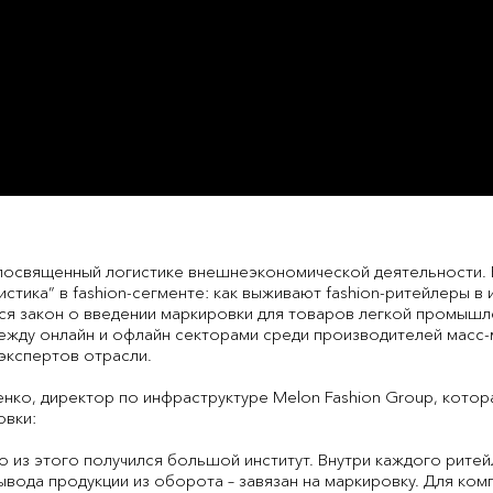
 посвященный логистике внешнеэкономической деятельности. В
истика” в fashion-сегменте: как выживают fashion-ритейлеры в
лся закон о введении маркировки для товаров легкой промышле
ежду онлайн и офлайн секторами среди производителей масс-м
экспертов отрасли.
ко, директор по инфраструктуре Melon Fashion Group, котор
овки:
то из этого получился большой институт. Внутри каждого ритей
ывода продукции из оборота – завязан на маркировку. Для ко