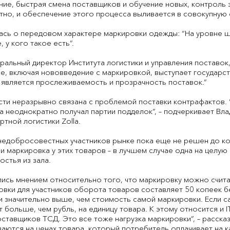
ние, быстрая смена поставщиков и обучение новых, контроль з
тно, и обеспечение этого процесса выливается в совокупную 
сь о передовом характере маркировки одежды: “На уровне ш
 у кого такое есть”.
ральный директор Института логистики и управления поставок,
, включая нововведение с маркировкой, выступает государст
 является прослеживаемость и прозрачность поставок.”
и неразрывно связана с проблемой поставки контрафактов. “З
la неоднократно получал партии подделок”, – подчеркивает Вл
тной логистики Zolla.
недобросовестных участников рынке пока еще не решен до ко
 и маркировка у этих товаров – в лучшем случае одна на целу
остья из зала.
лись мнением относительно того, что маркировку можно счита
ровки для участников оборота товаров составляет 50 копеек 
значительно выше, чем стоимость самой маркировки. Если са
больше, чем рубль, на единицу товара. К этому относится и IT
ставщиков ТСД. Это все тоже нагрузка маркировки”, – расск
ваются на ценах товара, который потребитель оплачивает на к