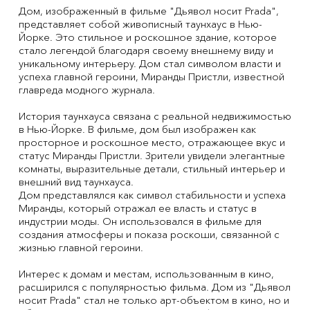
Дом, изображенный в фильме "Дьявол носит Prada",
представляет собой живописный таунхаус в Нью-
Йорке. Это стильное и роскошное здание, которое
стало легендой благодаря своему внешнему виду и
уникальному интерьеру. Дом стал символом власти и
успеха главной героини, Миранды Пристли, известной
главреда модного журнала.
История таунхауса связана с реальной недвижимостью
в Нью-Йорке. В фильме, дом был изображен как
просторное и роскошное место, отражающее вкус и
статус Миранды Пристли. Зрители увидели элегантные
комнаты, выразительные детали, стильный интерьер и
внешний вид таунхауса.
Дом представлялся как символ стабильности и успеха
Миранды, который отражал ее власть и статус в
индустрии моды. Он использовался в фильме для
создания атмосферы и показа роскоши, связанной с
жизнью главной героини.
Интерес к домам и местам, использованным в кино,
расширился с популярностью фильма. Дом из "Дьявол
носит Prada" стал не только арт-объектом в кино, но и