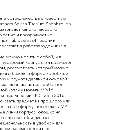
апе сотрудничества с известным
ham Splash Titanium Sapphire. На
матривает каноны часового
кучестью и прозрачностью.
а Hublot «Art of Fusion» и
едстают в работах художника в
ую можно носить с собой, и в
ллиметровый корпус стал возможен
дом, рассмотреть который можно
ного безеля в форме коробки, а
ion» и служат идеальной основой
тью часов является необычное
ой капли у модели MP-16.
ии-выступлении TED Talk в 2016
 сказать предмет из прошлого или
ерез свою форму, новые часы MP-
ные линии корпуса, окошко на
ого сапфира объединяют
нкциональность в удобном для
айшем рассмотрении все