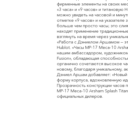
фирменные элементы на своих мест
«3 часа» и «9 часов» и титанову
можно увидеть на часовой и минутн
отметке «9 часов» и на указателе 
больше чем просто часы; это сли
находят применение традиционные
взглянуть на время через уникал
«Работа с Дэниелом Аршамом — эт
Hublot. «Часы MP-17 Meca-10 Arsha
нашим амбассадором, художником
Fusion», обладающая способность
органично сочетаются высокое час
новому, благодаря уникальному, 
Дэниел Аршам добавляет: «Новый р
форму корпуса, вдохновленную иде
Прозрачность конструкции часов п
MP-17 Meca-10 Arsham Splash Titan
официальных дилеров.