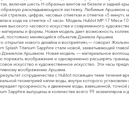
ах, включая шесть Н-образных винтов на безеле и задней кр
ю H-образную раскладывающуюся застежку. Любимые Аршамом ц
ой стрелках, цифрах, часовых отметках и отметке «5 минут», 
запаса хода на отметке «3 часа». Модель Hublot MP-17 Meca-10 
яние высокого часового искусства и современного художестве
 материалы и формы. Новая модель дает возможность коллек
ьный, постоянно меняющийся объектив Дэниела Аршама.
о открытие нового дизайна и восприятия»,― говорит Жюльен
m Splash Titanium Sapphire стали новой, захватывающей главо
 Дэниелом Аршамом. Новая модель ― материальное воплощен
ю поражать воображение и одновременно расширять границы 
овое искусство и художественное искусство. Эти часы предла
активному воображению Аршама.
езультат сотрудничества с Hublot посвящен теме течения вр
альной геометрией капли воды, внутри которого установлен 
ередает прозрачность и движение воды, взвешенной, точной и
ium Sapphire выпущены в количестве всего 99 экземпляров и до