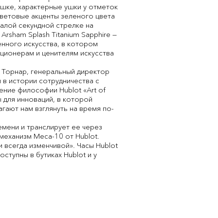
ышке, характерные ушки у отметок
ветовые акценты зеленого цвета
малой секундной стрелке на
Arsham Splash Titanium Sapphire —
нного искусства, в котором
ционерам и ценителям искусства
 Торнар, генеральный директор
й в истории сотрудничества с
ие философии Hublot «Art of
для инноваций, в которой
гают нам взглянуть на время по-
емени и транслирует ее через
механизм Meca-10 от Hublot.
 всегда изменчивой». Часы Hublot
ступны в бутиках Hublot и у