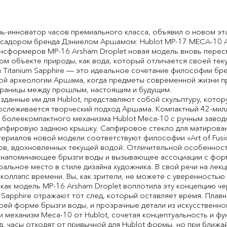
ь-инноватор часов премиального класса, объявил о новом эт
садором бренда Дэниелом Аршамом: Hublot MP-17 MECA-10 Ars
ансформеров MP-16 Arsham Droplet новая модель вновь перес
ком объекте природы, как вода, который отличается своей те
Titanium Sapphire ― это идеальное сочетание философии бренд
й археологии Аршама, когда предметы современной жизни пр
 границы между прошлым, настоящим и будущим.
данные им для Hublot, представляют собой скульптуру, котор
ослеживается творческий подход Аршама. Компактный 42-ми
 болеекомпактного механизма Hublot Meca-10 с ручным заво
апфировую заднюю крышку. Сапфировое стекло для матирован
материалов новой модели соответствуют философии «Art of Fus
ов, вдохновленных текущей водой. Отличительной особеннос
 напоминающее брызги воды и вызывающее ассоциации с форм
альное место в стиле дизайна художника. В свой речи на лекц
о коллапс времени. Вы, как зрители, не можете с уверенностью
 как модель MP-16 Arsham Droplet воплотила эту концепцию ч
m Sapphire отражают тот след, который оставляет время. Плав
ей форме брызги воды, и прозрачные детали из искусственн
 механизм Meca-10 от Hublot, сочетая концептуальность и фу
д, часы отходят от привычной для Hublot формы, но при ближ