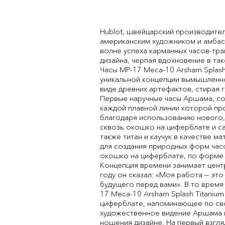
Hublot, швейцарский производител
американским художником и амбас
волне успеха карманных часов-тр
дизайна, черпая вдохновение в та
Часы MP-17 Meca-10 Arsham Splash 
уникальной концепции вымышленно
виде древних артефактов, стирая
Первые наручные часы Аршама, соз
каждой плавной линии которой пр
благодаря использованию нового,
сквозь окошко на циферблате и с
также титан и каучук в качестве 
для создания природных форм час
окошко на циферблате, по форме
Концепция времени занимает центр
году он сказал: «Моя работа — эт
будущего перед вами». В то время
17 Meca-10 Arsham Splash Titaniu
циферблате, напоминающее по сво
художественное видение Аршама и
ношения дизайне. На первый взгля