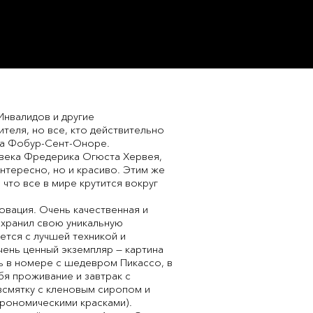
Инвалидов и другие
теля, но все, кто действительно
 на Фобур-Сент-Оноре.
8 века Фредерика Огюста Хервея,
нтересно, но и красиво. Этим же
, что все в мире крутится вокруг
овация. Очень качественная и
сохранил свою уникальную
ется с лучшей техникой и
очень ценный экземпляр — картина
ть в номере с шедевром Пикассо, в
бя проживание и завтрак с
смятку с кленовым сиропом и
трономическими красками).