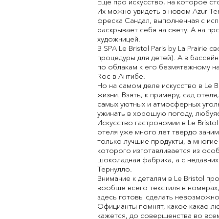
Еще про искусство, на которое ст
Их можно увидеть в новом Azur Ter
фреска Сандал, выполненная с исп
раскрывает себя на свету. А на п
художницей.
В SPA Le Bristol Paris by La Prai
процедуры для детей). А в бассей
по облакам к его безмятежному нас
Roc в Антибе.
Но на самом деле искусство в Le B
жизни. Взять, к примеру, сад оте
самых уютных и атмосферных угол
ужинать в хорошую погоду, любуя
Искусство гастрономии в Le Brist
отеля уже много лет твердо занима
только лучшие продукты, а многие
которого изготавливается из особ
шоколадная фабрика, а с недавних
Тернулло.
Внимание к деталям в Le Bristol п
вообще всего текстиля в номерах,
здесь готовы сделать невозможно 
Официанты помнят, какое какао люб
кажется, до совершенства во всем