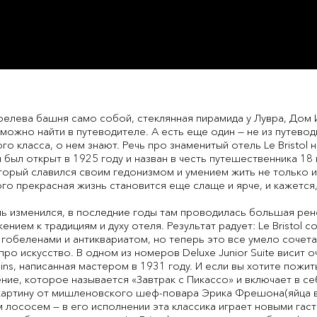
елева башня само собой, стеклянная пирамида у Лувра, Дом 
ожно найти в путеводителе. А есть еще один — не из путеводи
го класса, о нем знают. Речь про знаменитый отель Le Bristol
Он был открыт в 1925 году и назван в честь путешественника 1
торый славился своим гедонизмом и умением жить не только и
 того прекрасная жизнь становится еще слаще и ярче, и кажется
ь изменился, в последние годы там проводилась большая рен
нием к традициям и духу отеля. Результат радует: Le Bristol 
 гобеленами и антиквариатом, но теперь это все умело сочета
ро искусство. В одном из номеров Deluxe Junior Suite висит 
Pins, написанная мастером в 1931 году. И если вы хотите пожи
ие, которое называется «Завтрак с Пикассо» и включает в се
картину от мишленовского шеф-повара Эрика Фрешона(яйца в
м лососем — в его исполнении эта классика играет новыми гас