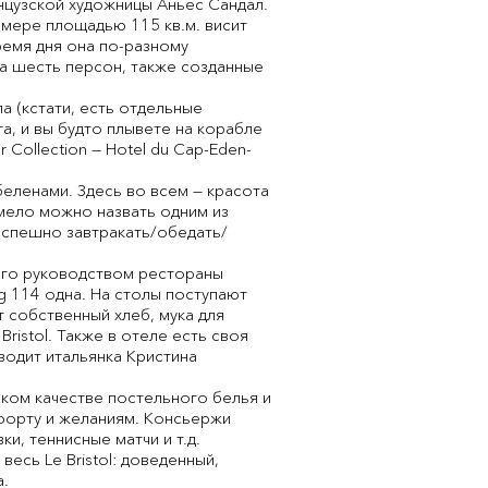
анцузской художницы Аньес Сандал.
номере площадью 115 кв.м. висит
ремя дня она по-разному
на шесть персон, также созданные
ла (кстати, есть отдельные
а, и вы будто плывете на корабле
Collection — Hotel du Cap-Eden-
беленами. Здесь во всем — красота
смело можно назвать одним из
еспешно завтракать/обедать/
 его руководством рестораны
rg 114 одна. На столы поступают
 собственный хлеб, мука для
istol. Также в отеле есть своя
водит итальянка Кристина
соком качестве постельного белья и
мфорту и желаниям. Консьержи
и, теннисные матчи и т.д.
весь Le Bristol: доведенный,
а.