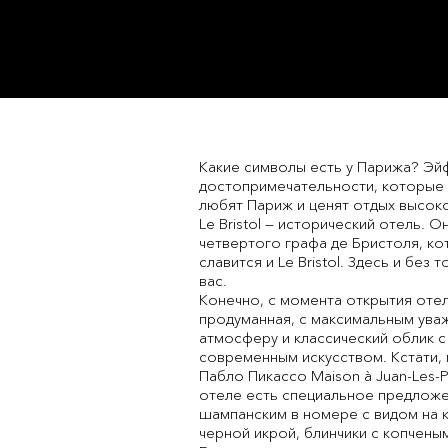
Какие символы есть у Парижа? Эйф
достопримечательности, которые м
любят Париж и ценят отдых высоко
Le Bristol — исторический отель. 
четвертого графа де Бристоля, ко
славится и Le Bristol. Здесь и без
вас.
Конечно, с момента открытия отел
продуманная, с максимальным уваже
атмосферу и классический облик с
современным искусством. Кстати, п
Пабло Пикассо Maison à Juan-Les-
отеле есть специальное предложен
шампанским в номере с видом на 
черной икрой, блинчики с копчены