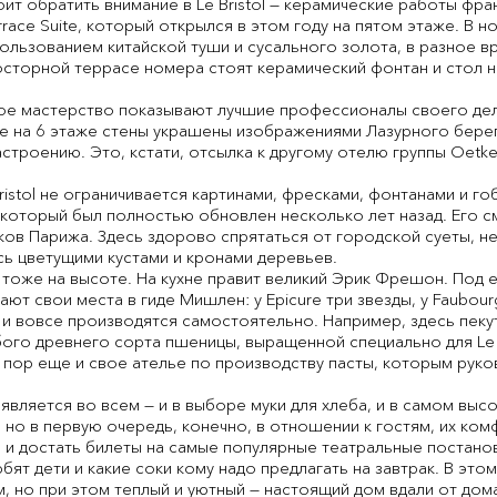
оит обратить внимание в Le Bristol — керамические работы фр
race Suite, который открылся в этом году на пятом этаже. В 
ользованием китайской туши и сусального золота, в разное в
росторной террасе номера стоят керамический фонтан и стол 
rie свое мастерство показывают лучшие профессионалы своего де
не на 6 этаже стены украшены изображениями Лазурного берег
троению. Это, кстати, отсылка к другому отелю группы Oetker 
ristol не ограничивается картинами, фресками, фонтанами и го
ля,который был полностью обновлен несколько лет назад. Его 
ков Парижа. Здесь здорово спрятаться от городской суеты, н
сь цветущими кустами и кронами деревьев.
ol тоже на высоте. На кухне правит великий Эрик Фрешон. Под
ют свои места в гиде Мишлен: у Epicure три звезды, у Faubou
 и вовсе производятся самостоятельно. Например, здесь пекут
ого древнего сорта пшеницы, выращенной специально для Le Br
 пор еще и свое ателье по производству пасты, которым руко
роявляется во всем — и в выборе муки для хлеба, и в самом вы
 но в первую очередь, конечно, в отношении к гостям, их ко
и достать билеты на самые популярные театральные постановк
ят дети и какие соки кому надо предлагать на завтрак. В этом 
, но при этом теплый и уютный — настоящий дом вдали от дом