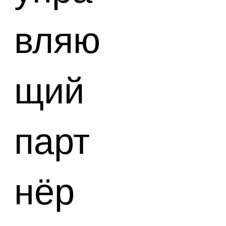
вляю
щий
парт
нёр