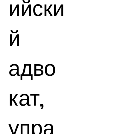
ийски
й
адво
кат,
упра