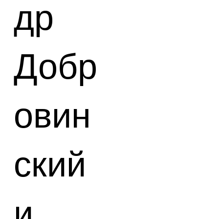
др
Добр
овин
ский
и