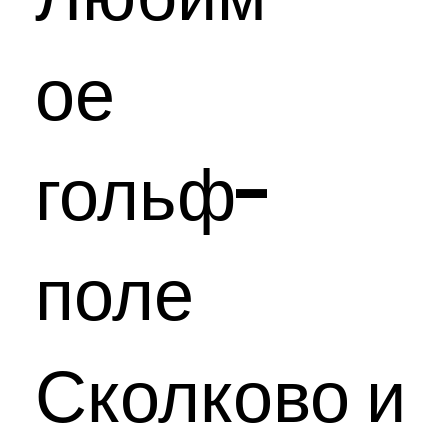
ое
гольф-
поле
Сколково и