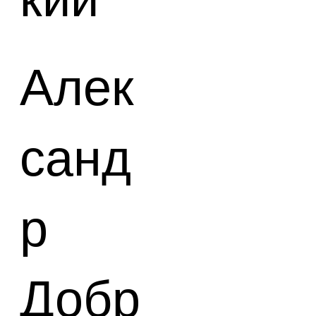
Алек
санд
р
Вернуться назад →
Добр