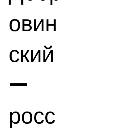
овин
ский
—
росс