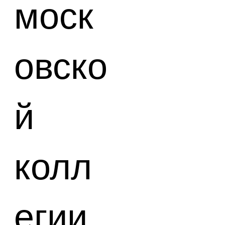
моск
овско
й
колл
егии