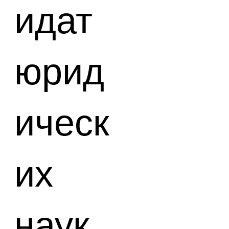
идат
юрид
ическ
их
наук.