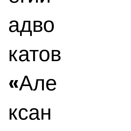
адво
катов
«Але
ксан