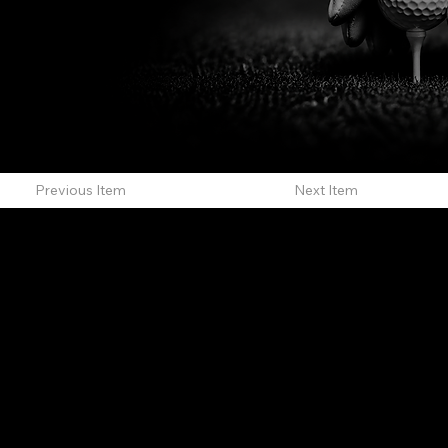
Previous Item
Next Item
L'OFFICIEL
рекламный отдел –
adv@lofficiel.pro
редакция LOFFICIEL о Моде –
editorial.team@lofficiel.pro
ROSSIA
редакция LOFFICIEL о Дизайн –
editorial.team@lofficiel.pro
редакция LOFFICIEL о Гольфе –
editorial.team@lofficiel.pro
проект ЛОКАТОР –
locator@lofficiel.pro