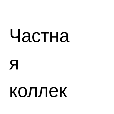
Частна
я
коллек