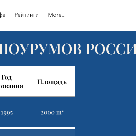
фе
Рейтинги
More...
 ШОУРУМОВ РОССИ
Год
Площадь
нования
1995
2000 m²