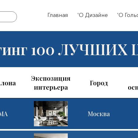
Главная
'О Дизайне
'О Голь
йтинг 100 ЛУЧШИХ
Экспозиция
алона
Город
интерьера
ос
MA
Москва